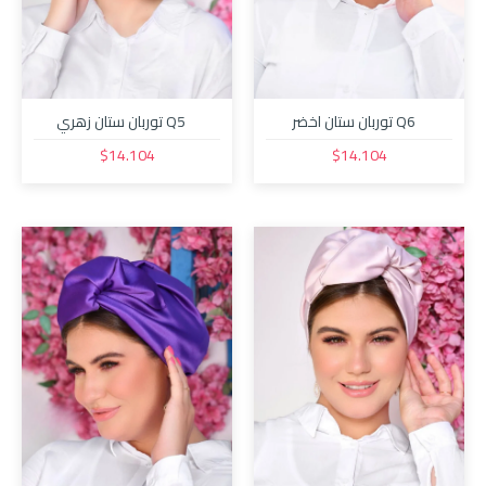
Q6 توربان ستان اخضر
Q5 توربان ستان زهري
$14.104
$14.104
Unnamed Dialog