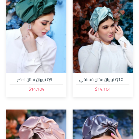
Q10 توربان ستان فستقي
Q9 توربان ستان اخضر
$14.104
$14.104