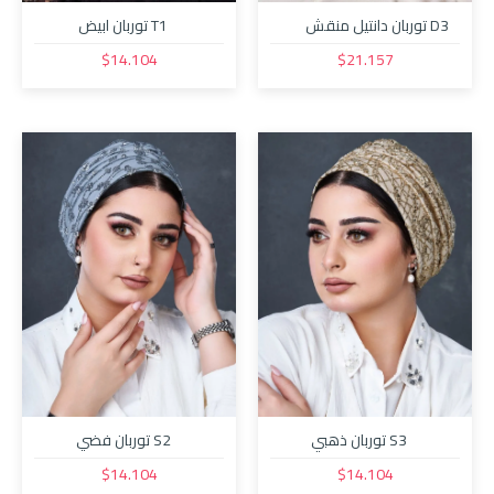
D3 توربان دانتيل منقش
T1 توربان ابيض
اسود مع قبة
$14.104
$21.157
S3 توربان ذهبي
S2 توربان فضي
$14.104
$14.104