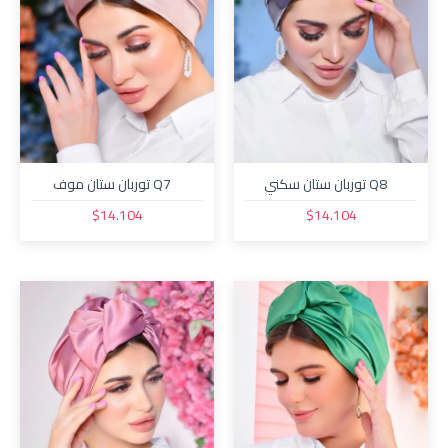
Q8 توربان ستان سكني
Q7 توربان ستان موف
$14.104
$14.104