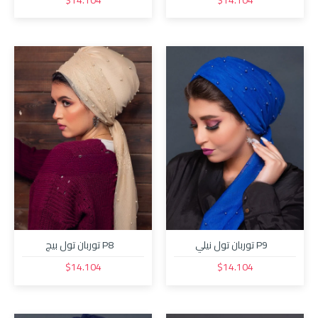
P9 توربان تول نيلي
P8 توربان تول بيج
$14.104
$14.104