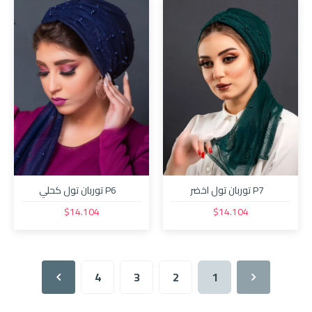
P7 توربان تول اخضر
P6 توربان تول كحلي
$14.104
$14.104
4
3
2
1