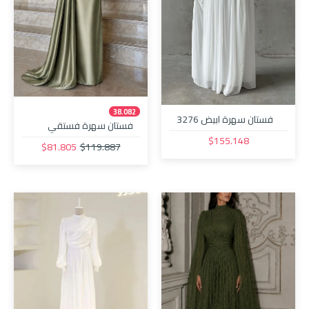
38.082
فستان سهرة ابيض 3276
فستان سهرة فستقي
32511
$155.148
$81.805
$119.887