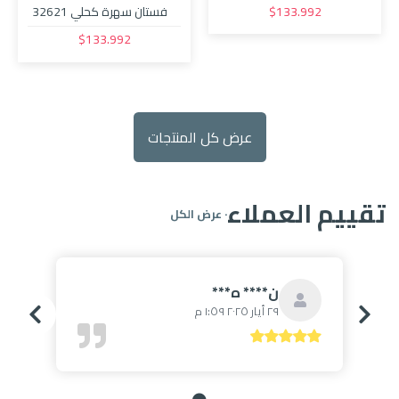
فستان سهرة كحلي 32621
$133.992
$133.992
عرض كل المنتجات
تقييم العملاء
· عرض الكل
ن**** ه***
٢٩ أيار ٢٠٢٥ ١:٥٩ م