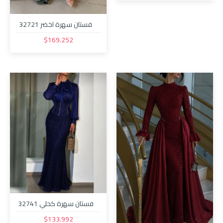
فستان سهرة اخضر 32721
$169.252
فستان سهرة كحلي 32741
$133.992