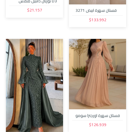
D3 توربان دانتيل منقش
اسود مع قبة
$21.157
فستان سهرة ابيض 3271
$133.992
فستان سهرة اورجنزا سومو
30591
$126.939