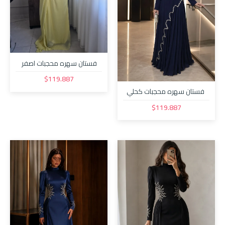
فستان سهره محجبات اصفر
3132
$119.887
فستان سهره محجبات كحلي
3133
$119.887