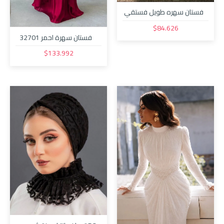
فستان سهره طويل فستقي
3759
$84.626
فستان سهرة احمر 32701
$133.992
Unnamed Dialog