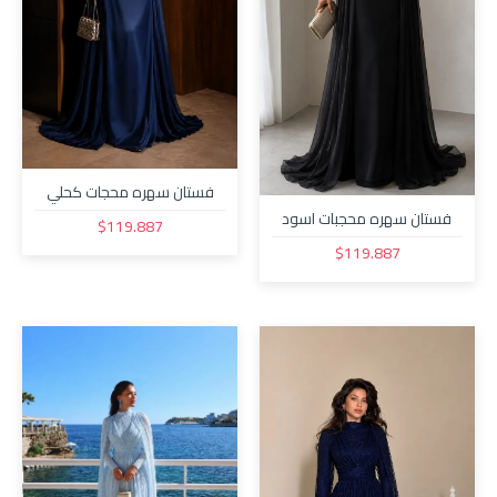
فستان سهره محجات كحلي
31311
فستان سهره محجبات اسود
$119.887
3131
$119.887