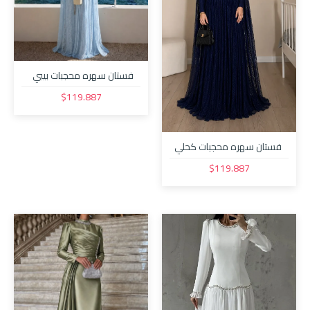
فستان سهره محجبات بيبي
بلو 32752
$119.887
فستان سهره محجبات كحلي
32751
$119.887