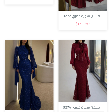
فستان سهرة خمري 3272
$169.252
فستان سهرة خمري 3274