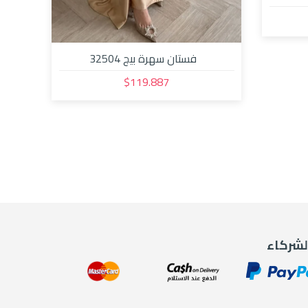
فستان سهرة بيج 32504
$119.887
لشركاء