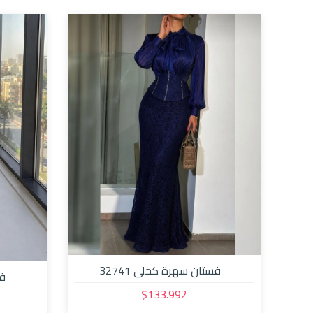
فستان سهرة كحلي 32741
فس
$133.992