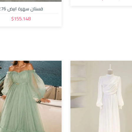
فستان سهرة ابيض 3276
$155.148