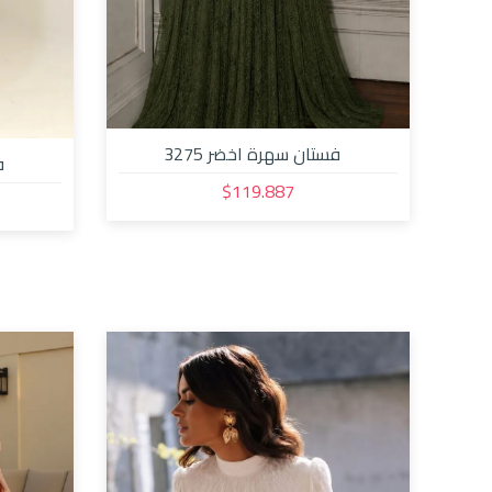
فستان سهرة اخضر 3275
ف
Dialog
$119.887