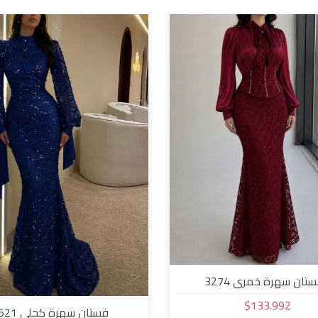
تان سهرة خمري 3274
$133.992
فستان سهرة كحلي 32621