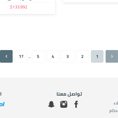
$133.992
17
...
5
4
3
2
1
تواصل معنا
ا
اء
أحكام