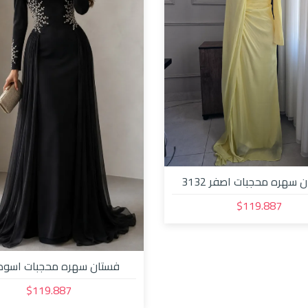
 سهره محجبات اصفر 3132
$119.887
فستان سهره محجبات اسود 131
$119.887