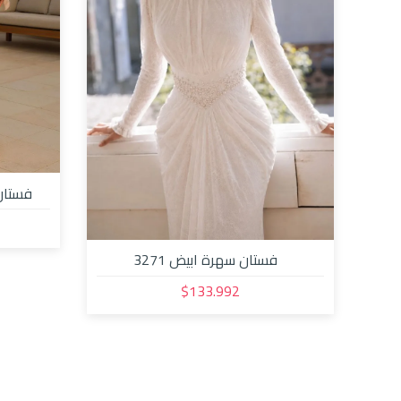
فستان 
فستان سهرة ابيض 3271
$133.992