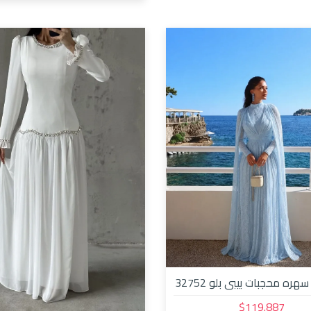
ره محجبات بيبي بلو 32752
$119.887