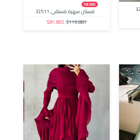
38.082
فستان سهرة فستقي 32511
$81.805
$119.887