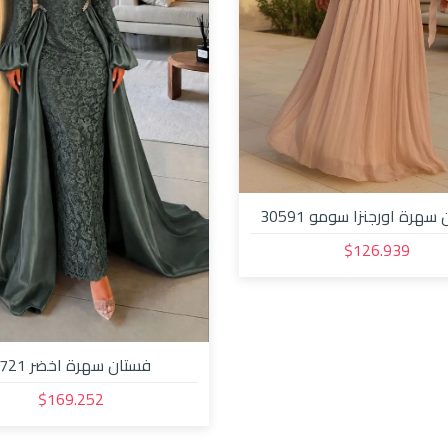
سهرة اورجنزا سومو 30591
$126.939
فستان سهرة اخضر 32721
$169.252