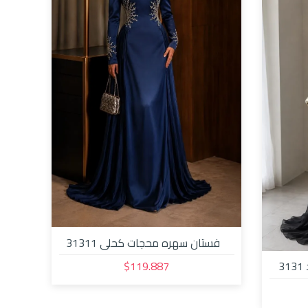
فستان سهره محجات كحلي 31311
$119.887
3