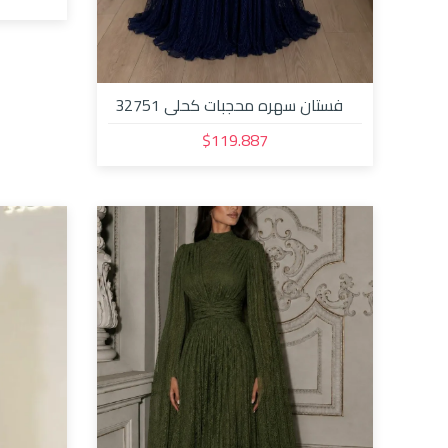
فستان سهره محجبات كحلي 32751
$119.887