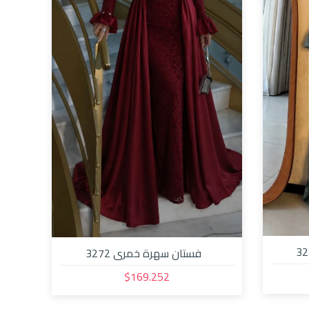
فستان سهرة خمري 3272
$169.252