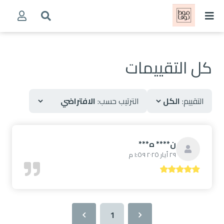
كل التقييمات
التقييم:
الترتيب حسب:
ن**** ه***
٢٩ أيار ٢٠٢٥ ١:٥٩ م
1